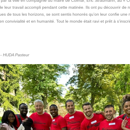
t par la ville en compagnie du maire de Colmar, Eric Straumann, au « Ce
 de leur travail accompli pendant cette matinée. Ils ont pu découvrir d
s de tous les horizons, se sont sentis honorés qu’on leur confie une m
convivialité et en humanité. Tout le monde était ravi et prêt à s’inscrir
ié - HUDA Pasteur