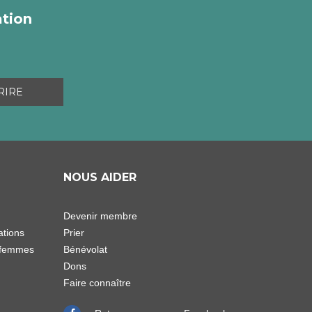
ation
NOUS AIDER
Devenir membre
ations
Prier
s-femmes
Bénévolat
Dons
Faire connaître