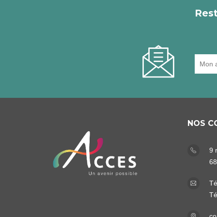
Rest
NOS C
9 
68
Té
Té
co