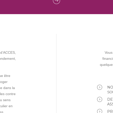
n d’ACCES,
Vous
fondement,
financ
quelque
ue être
loger
NO
e dans la
SO
ales contre
DE
 au sens
AS
culier en
PR
es.