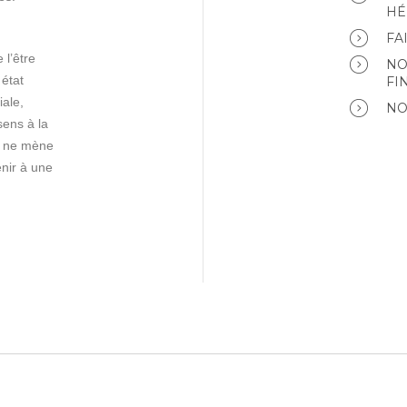
HÉ
FA
 l’être
NO
état
FI
iale,
NO
sens à la
ce ne mène
nir à une