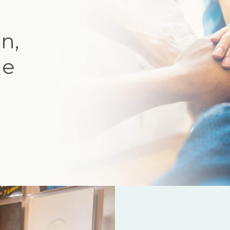
n,
de