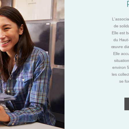
L'associa
de solid
Elle est 
du Haut-
œuvre dia
Elle acc
situatio
environ 
les collec
se fo